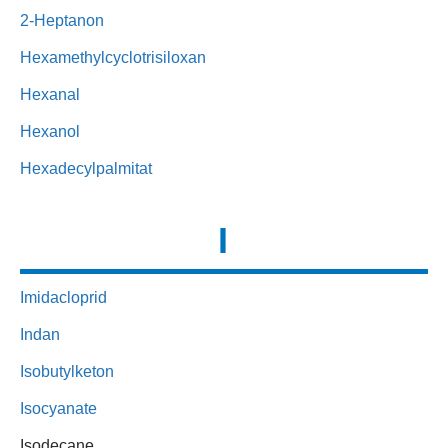
2-Heptanon
Hexamethylcyclotrisiloxan
Hexanal
Hexanol
Hexadecylpalmitat
I
Imidacloprid
Indan
Isobutylketon
Isocyanate
Isodecane