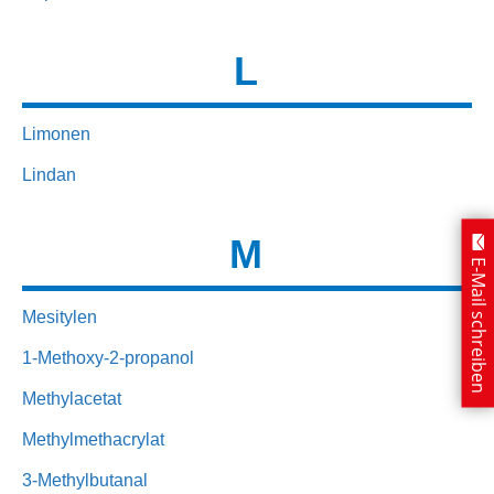
L
Limonen
Lindan
M
E-Mail schreiben
Mesitylen
1-Methoxy-2-propanol
Methylacetat
Methylmethacrylat
3-Methylbutanal