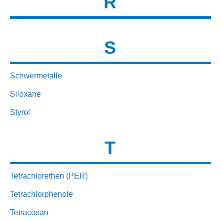
R
S
Schwermetalle
Siloxane
Styrol
T
Tetrachlorethen (PER)
Tetrachlorphenole
Tetracosan