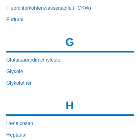
Fluorchlorkohlenwasserstoffe (FCKW)
Furfural
G
Glutarsäuredimethylester
Glykole
Glykolether
H
Heneicosan
Heptanal