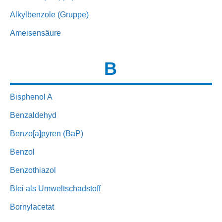
Alkylbenzole (Gruppe)
Ameisensäure
B
Bisphenol A
Benzaldehyd
Benzo[a]pyren (BaP)
Benzol
Benzothiazol
Blei als Umweltschadstoff
Bornylacetat