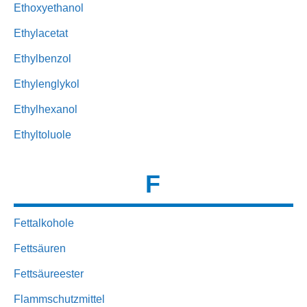
Ethoxyethanol
Ethylacetat
Ethylbenzol
Ethylenglykol
Ethylhexanol
Ethyltoluole
F
Fettalkohole
Fettsäuren
Fettsäureester
Flammschutzmittel