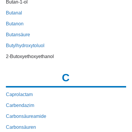
Butan-1-ol
Butanal
Butanon
Butansäure
Butylhydroxytoluol
2-Butoxyethoxyethanol
C
Caprolactam
Carbendazim
Carbonsäureamide
Carbonsäuren