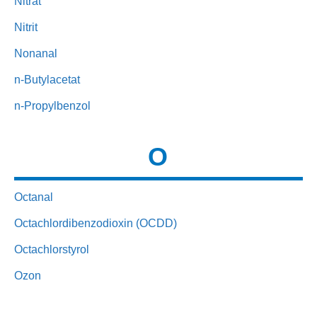
Nitrat
Nitrit
Nonanal
n-Butylacetat
n-Propylbenzol
O
Octanal
Octachlordibenzodioxin (OCDD)
Octachlorstyrol
Ozon