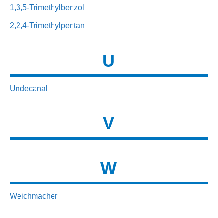
1,3,5-Trimethylbenzol
2,2,4-Trimethylpentan
U
Undecanal
V
W
Weichmacher