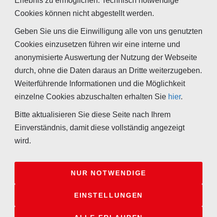
Erlebnis zu ermöglichen. Technisch notwendige
Name
Weitere Namen
Cookies können nicht abgestellt werden.
Valeraldehyd
n-Pentanal
Geben Sie uns die Einwilligung alle von uns genutzten
Cookies einzusetzen führen wir eine interne und
Isovaleraldehyd
iso-Pentanal
anonymisierte Auswertung der Nutzung der Webseite
durch, ohne die Daten daraus an Dritte weiterzugeben.
2-Methylbutyraldehyd
sec-Pentanal
Weiterführende Informationen und die Möglichkeit
einzelne Cookies abzuschalten erhalten Sie
hier
.
Pivalaldehyd
tert-Pentanal
Bitte aktualisieren Sie diese Seite nach Ihrem
Einverständnis, damit diese vollständig angezeigt
wird.
NUR NOTWENDIGE
Ihr Kontakt zu uns
Impressum
Kooperationen
Sitemap
EINSTELLUNGEN
Widerrufsrecht für Verbraucher
Datenschutzerklärung
Tappeser GmbH - Hauptstraße 32 - 69198 Schriesheim -
+49