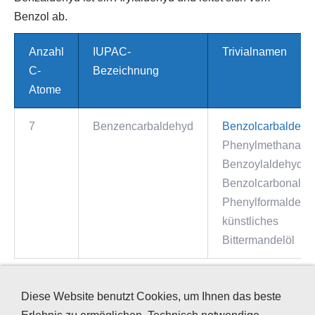
Benzol ab.
Anzahl
IUPAC-
Trivialnamen
C-
Bezeichnung
Atome
7
Benzencarbaldehyd
Benzolcarbaldehy
Phenylmethanal
Benzoylaldehyd
Benzolcarbonal
Phenylformaldehy
künstliches
Bittermandelöl
PENTANALE
Diese Website benutzt Cookies, um Ihnen das beste