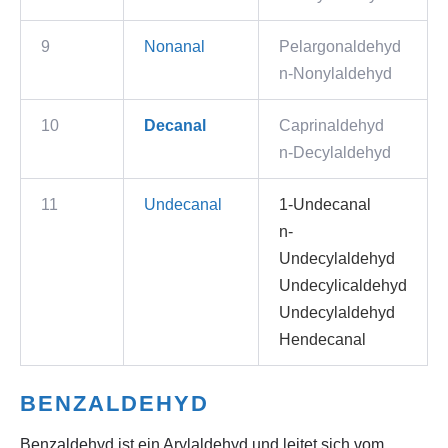
9
Nonanal
Pelargonaldehyd
n-Nonylaldehyd
10
Decanal
Caprinaldehyd
n-Decylaldehyd
11
Undecanal
1-Undecanal
n-
Undecylaldehyd
Undecylicaldehyd
Undecylaldehyd
Hendecanal
BENZALDEHYD
Benzaldehyd ist ein Arylaldehyd und leitet sich vom