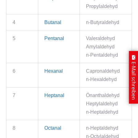
Propylaldehyd
4
Butanal
n-Butyraldehyd
5
Pentanal
Valeraldehyd
Amylaldehyd
n-Pentaldehyd
E-Mail schreiben
6
Hexanal
Capronaldehyd
n-Hexaldehyd
7
Heptanal
Önanthaldehyd
Heptylaldehyd
n-Heptaldehyd
8
Octanal
n-Heptaldehyd
n-Octylaldehyd