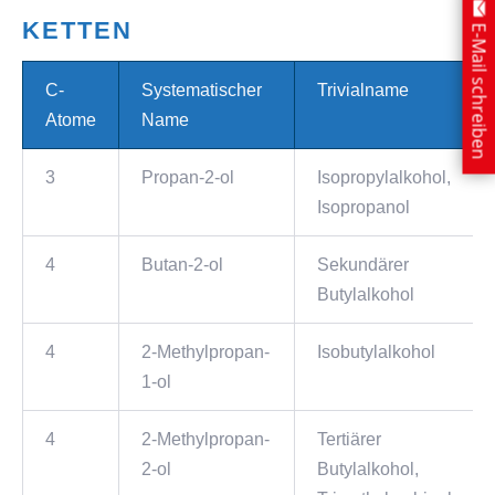
KETTEN
E-Mail schreiben
C-
Systematischer
Trivialname
Atome
Name
3
Propan-2-ol
Isopropylalkohol,
Isopropanol
4
Butan-2-ol
Sekundärer
Butylalkohol
4
2-Methylpropan-
Isobutylalkohol
1-ol
4
2-Methylpropan-
Tertiärer
2-ol
Butylalkohol,