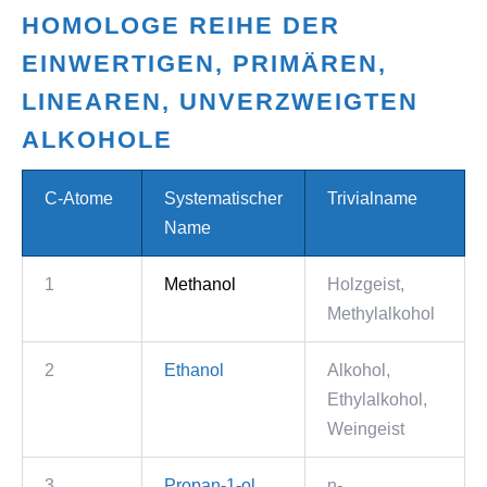
HOMOLOGE REIHE DER
EINWERTIGEN, PRIMÄREN,
LINEAREN, UNVERZWEIGTEN
ALKOHOLE
C-Atome
Systematischer
Trivialname
Name
1
Methanol
Holzgeist,
Methylalkohol
2
Ethanol
Alkohol,
Ethylalkohol,
Weingeist
3
Propan-1-ol
n-