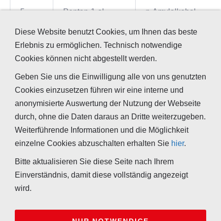
5
Pentan-1-ol
n-Amylalkohol
Diese Website benutzt Cookies, um Ihnen das beste
6
Hexan-1-ol
Erlebnis zu ermöglichen. Technisch notwendige
Cookies können nicht abgestellt werden.
5
Cyclopentanol
Geben Sie uns die Einwilligung alle von uns genutzten
6
Cyclohexanol
Cookies einzusetzen führen wir eine interne und
anonymisierte Auswertung der Nutzung der Webseite
7
Benzylalkohol
Phenylmethanol
durch, ohne die Daten daraus an Dritte weiterzugeben.
Phenylcarbinol
Weiterführende Informationen und die Möglichkeit
einzelne Cookies abzuschalten erhalten Sie
hier
.
9
Phenoxypropanol
Bitte aktualisieren Sie diese Seite nach Ihrem
Einverständnis, damit diese vollständig angezeigt
wird.