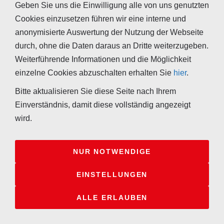
Geben Sie uns die Einwilligung alle von uns genutzten
Um Missverständnissen vorzubeugen: Es
Cookies einzusetzen führen wir eine interne und
ist grundsätzlich richtig und notwendig
anonymisierte Auswertung der Nutzung der Webseite
schlecht gedämmte Häuser, welche dazu
durch, ohne die Daten daraus an Dritte weiterzugeben.
auch noch sehr luftundicht sind,
Weiterführende Informationen und die Möglichkeit
energetisch zu verbessern. Leider
einzelne Cookies abzuschalten erhalten Sie
hier
.
verhindern die politischen Vorgaben aber
Bitte aktualisieren Sie diese Seite nach Ihrem
sehr häufig das rechte Augenmaß dabei.
Einverständnis, damit diese vollständig angezeigt
Bei einem Haus aus den 50-er Jahren des
wird.
letzten Jahrhunderts in einem Durchgang
Dach, Fenster und Fassade dämmen zu
müssen
, weil dies aufgrund dieser
NUR NOTWENDIGE
Vorgaben anders nicht möglich ist, ist
EINSTELLUNGEN
oftmals wirtschaftlicher und energetischer
Unfug. Besser wäre es aus meiner Sicht,
ALLE ERLAUBEN
den Hausbesitzern die Möglichkeit zu
geben, all diese Maßnahmen nach und