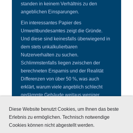
standen in keinem Verhältnis zu den
angeblichen Einsparungen.
Ein interessantes Papier des
Umweltbundesamtes zeigt die Gründe.
Und diese sind keinesfalls überwiegend in
dem stets unkalkulierbaren
Nutzerverhalten zu suchen.
Schlimmstenfalls liegen zwischen der
berechneten Ersparnis und der Realität
Differenzen von über 50 %, was auch
erklärt, warum viele angeblich schlecht
gedämmte Gebäude weitaus weniger
Energie verbrauchen, als sie nach
Diese Website benutzt Cookies, um Ihnen das beste
offiziellen Berechnungen müssten.
Erlebnis zu ermöglichen. Technisch notwendige
Lesen Sie selbst:
Realitätsnahe
Cookies können nicht abgestellt werden.
Berechnung des Energiebedarfs