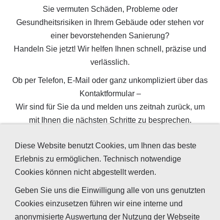
Sie vermuten Schäden, Probleme oder
Gesundheitsrisiken in Ihrem Gebäude oder stehen vor
einer bevorstehenden Sanierung?
Handeln Sie jetzt! Wir helfen Ihnen schnell, präzise und
verlässlich.
Ob per Telefon, E-Mail oder ganz unkompliziert über das
Kontaktformular –
Wir sind für Sie da und melden uns zeitnah zurück, um
mit Ihnen die nächsten Schritte zu besprechen.
Ihre Anfrage behandeln wir selbstverständlich vertraulich.
Diese Website benutzt Cookies, um Ihnen das beste
Erlebnis zu ermöglichen. Technisch notwendige
Dieser Inhalt kann leider nicht angezeigt werden, da
Cookies können nicht abgestellt werden.
Sie der Speicherung der für die Darstellung
Geben Sie uns die Einwilligung alle von uns genutzten
notwendigen
Cookies
widersprochen haben.
Cookies einzusetzen führen wir eine interne und
Besuchen Sie unser
Cookie-Kontrollzentrum
, um
anonymisierte Auswertung der Nutzung der Webseite
Ihre Cookie-Präferenzen anzupassen.