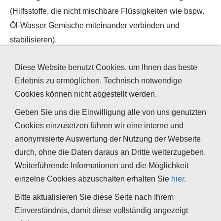
(Hilfsstoffe, die nicht mischbare Flüssigkeiten wie bspw.
Öl-Wasser Gemische miteinander verbinden und
stabilisieren).
Aber auch als Polymerisationshilfsmittel, Zusatz zu
Diese Website benutzt Cookies, um Ihnen das beste
Biodiesel oder Gleitmittel kommen die Verbindungen in
Erlebnis zu ermöglichen. Technisch notwendige
der Industrie zum Einsatz.
Cookies können nicht abgestellt werden.
Geben Sie uns die Einwilligung alle von uns genutzten
EINZELSUBSTANZEN
Cookies einzusetzen führen wir eine interne und
anonymisierte Auswertung der Nutzung der Webseite
Isopropylpalmitat
durch, ohne die Daten daraus an Dritte weiterzugeben.
Hexadecylpalmitat
Weiterführende Informationen und die Möglichkeit
einzelne Cookies abzuschalten erhalten Sie
hier
.
Bornylacetat
Bitte aktualisieren Sie diese Seite nach Ihrem
Einverständnis, damit diese vollständig angezeigt