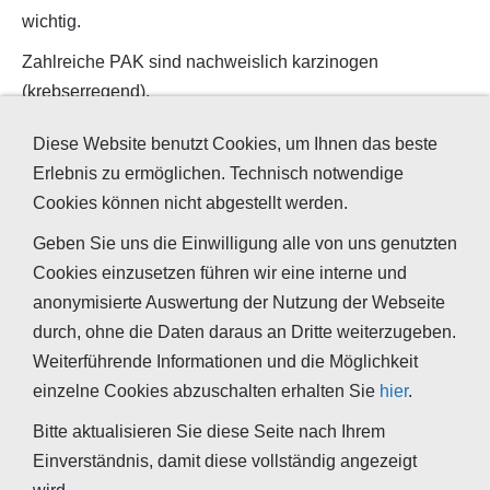
wichtig.
Zahlreiche PAK sind nachweislich karzinogen
(krebserregend).
EINZELSUBSTANZEN
Diese Website benutzt Cookies, um Ihnen das beste
Erlebnis zu ermöglichen. Technisch notwendige
Phenanthren
Cookies können nicht abgestellt werden.
Naphtalin
Geben Sie uns die Einwilligung alle von uns genutzten
Cookies einzusetzen führen wir eine interne und
Anthracen
anonymisierte Auswertung der Nutzung der Webseite
Pyren
durch, ohne die Daten daraus an Dritte weiterzugeben.
Benzo[a]pyren
Weiterführende Informationen und die Möglichkeit
einzelne Cookies abzuschalten erhalten Sie
hier
.
2-Mehylnaphtalin
Bitte aktualisieren Sie diese Seite nach Ihrem
Einverständnis, damit diese vollständig angezeigt