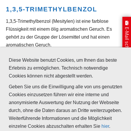
1,3,5-TRIMETHYLBENZOL
1,3,5-Trimethylbenzol (Mesitylen) ist eine farblose
Flüssigkeit mit einem ölig aromatischen Geruch. Es
E-Mail schreiben
gehört zu der Gruppe der Lösemittel und hat einen
aromatischen Geruch.
1,3,5-Trimethylbenzol wird als Lösungsmittel für Gummi
Diese Website benutzt Cookies, um Ihnen das beste
und Harze und als Textilhilfsmittel verwendet. Es kommt
Erlebnis zu ermöglichen. Technisch notwendige
auch in Benzinfraktionen (z. B. Petroleum) und
Cookies können nicht abgestellt werden.
Steinkohleteer vor.
Geben Sie uns die Einwilligung alle von uns genutzten
Summenformel
Alternative
Cookies einzusetzen führen wir eine interne und
Bezeichnungen
anonymisierte Auswertung der Nutzung der Webseite
durch, ohne die Daten daraus an Dritte weiterzugeben.
C₉H₁₂
- Mesitylen
Weiterführende Informationen und die Möglichkeit
einzelne Cookies abzuschalten erhalten Sie
hier
.
- sym.-Trimethylbenzol