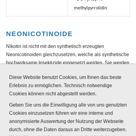
methylpyrrolidin
NEONICOTINOIDE
Nikotin ist nicht mit den synthetisch erzeugten
Neonicotinoiden gleichzusetzen, welche als synthetische
hochwirksame Insektizide eingesetzt werden. Sie werden
als Saatgutbeizmittel verwendet und können aber auch
Diese Website benutzt Cookies, um Ihnen das beste
über die Bewässerung verabreicht werden. Abgebaut
Erlebnis zu ermöglichen. Technisch notwendige
werden sie in der Pflanze nur langsam, sollen aber für
Cookies können nicht abgestellt werden.
Warmblüter weitaus ungefährlicher sein, als für Insekten.
Geben Sie uns die Einwilligung alle von uns genutzten
Cookies einzusetzen führen wir eine interne und
anonymisierte Auswertung der Nutzung der Webseite
durch, ohne die Daten daraus an Dritte weiterzugeben.