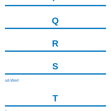
Q
R
S
sd-Wert
T