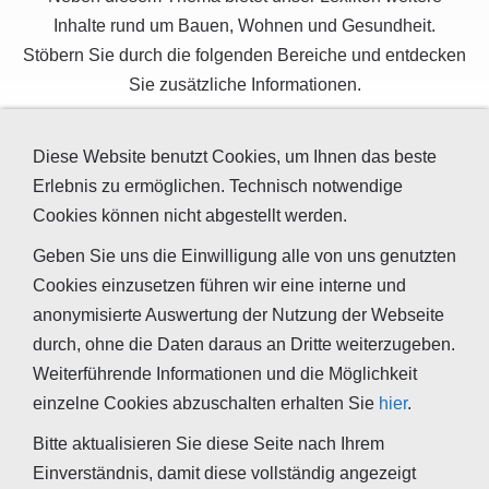
Inhalte rund um Bauen, Wohnen und Gesundheit.
Stöbern Sie durch die folgenden Bereiche und entdecken
Sie zusätzliche Informationen.
Diese Website benutzt Cookies, um Ihnen das beste
Schadstoffe, Fasern, Stäube
Erlebnis zu ermöglichen. Technisch notwendige
Cookies können nicht abgestellt werden.
Feuchte und Schimmel
Geben Sie uns die Einwilligung alle von uns genutzten
Schall, Vibrationen und Brummton
Cookies einzusetzen führen wir eine interne und
anonymisierte Auswertung der Nutzung der Webseite
Holz, Holzzerstörende Pilze und
durch, ohne die Daten daraus an Dritte weiterzugeben.
Insekten
Weiterführende Informationen und die Möglichkeit
einzelne Cookies abzuschalten erhalten Sie
hier
.
Bitte aktualisieren Sie diese Seite nach Ihrem
Einverständnis, damit diese vollständig angezeigt