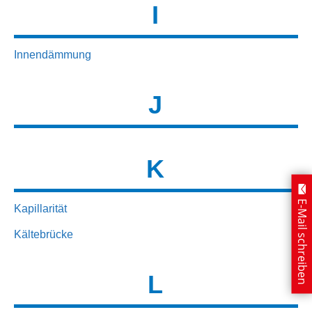
I
Innendämmung
J
K
E-Mail schreiben
Kapillarität
Kältebrücke
L