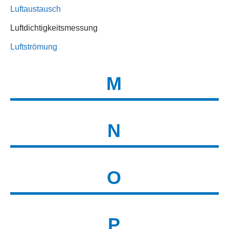
Luftaustausch
Luftdichtigkeitsmessung
Luftströmung
M
N
O
P