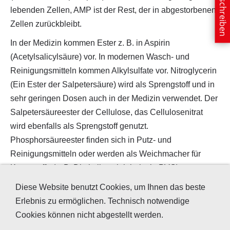
E-Mail schreiben
lebenden Zellen, AMP ist der Rest, der in abgestorbenen
Zellen zurückbleibt.
In der Medizin kommen Ester z. B. in Aspirin
(Acetylsalicylsäure) vor. In modernen Wasch- und
Reinigungsmitteln kommen Alkylsulfate vor. Nitroglycerin
(Ein Ester der Salpetersäure) wird als Sprengstoff und in
sehr geringen Dosen auch in der Medizin verwendet. Der
Salpetersäureester der Cellulose, das Cellulosenitrat
wird ebenfalls als Sprengstoff genutzt.
Phosphorsäureester finden sich in Putz- und
Reinigungsmitteln oder werden als Weichmacher für
Kunststoffe (z. B. Diethylhexylphthalat in PVC)
eingesetzt. Einige Ester werden als flammen- und
Diese Website benutzt Cookies, um Ihnen das beste
korrosionshemmende Grundierungen verwendet.
Erlebnis zu ermöglichen. Technisch notwendige
Auch Polyethylenterephthalat (z. B. PET-Flaschen,
Cookies können nicht abgestellt werden.
Textilien), Celluloid (z. B. alte Filme, Tischtennisbälle)