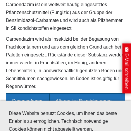
Carbendazim ist ein weltweit häufig eingesetztes
Pflanzenschutzmittel (Fungizid) aus der Gruppe der
Benzimidazol-Carbamate und wird auch als Pilzhemmer
in Silikondichtstoffen eingesetzt.
Carbendazim wird als Insektizid bei der Begasung von
Frachtcontainern und aus dem gleichen Grund auch bei
Paletten eingesetzt. Rückstände dieser Substanz werden
E-Mail schreiben
immer wieder in Fruchtsäften, im Honig, anderen
Lebensmitteln, in landwirtschaftlich genutzten Böden und
Schnittblumen nachgewiesen. Im Boden ist es giftig für
Regenwürmer.
Summenformel
Alternative Bezeichnungen
Diese Website benutzt Cookies, um Ihnen das beste
C₉H
₉N₃O
₂
- Methylbenzimidazol-2-ylcarbamat
Erlebnis zu ermöglichen. Technisch notwendige
- N-(Benzimidazol-2-
Cookies können nicht abgestellt werden.