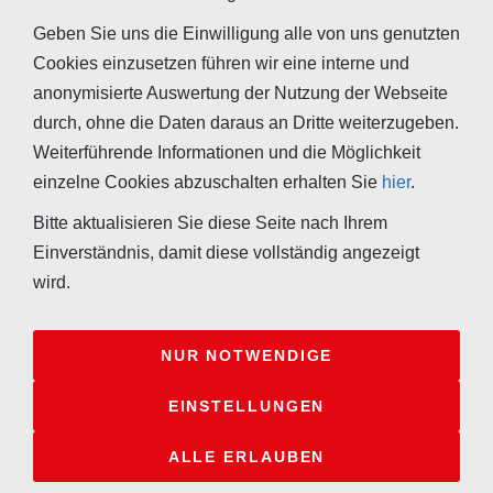
yl)carbamidsäuremethylester
Geben Sie uns die Einwilligung alle von uns genutzten
- 2-
Cookies einzusetzen führen wir eine interne und
(Methoxycarbonylamino)benzimidaz
anonymisierte Auswertung der Nutzung der Webseite
- BMC
durch, ohne die Daten daraus an Dritte weiterzugeben.
- Carbendazol
Weiterführende Informationen und die Möglichkeit
- Derosal
einzelne Cookies abzuschalten erhalten Sie
hier
.
- Bavistin
Bitte aktualisieren Sie diese Seite nach Ihrem
Einverständnis, damit diese vollständig angezeigt
wird.
NUR NOTWENDIGE
Ihr Kontakt zu uns
Impressum
Kooperationen
Sitemap
EINSTELLUNGEN
Widerrufsrecht für Verbraucher
Datenschutzerklärung
Tappeser GmbH - Hauptstraße 32 - 69198 Schriesheim -
+49
ALLE ERLAUBEN
(0)6220-32793-0
-
info@tappeser.de