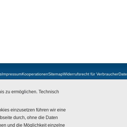
s
Impressum
Kooperationen
Sitemap
Widerrufsrecht für Verbraucher
Date
 - Hauptstraße 32 - 69198 Schriesheim -
+49 (0)6220-32793-0
-
inf
is zu ermöglichen. Technisch
kies einzusetzen führen wir eine
bseite durch, ohne die Daten
nen und die Möglichkeit einzelne