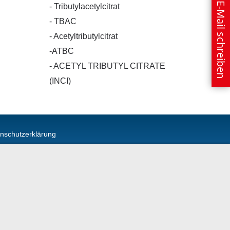
E-Mail schreiben
- Tributylacetylcitrat
- TBAC
- Acetyltributylcitrat
-ATBC
- ACETYL TRIBUTYL CITRATE
(INCI)
nschutzerklärung
o@tappeser.de
Anrufen