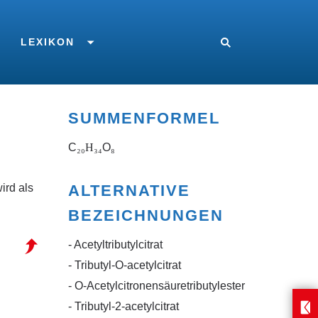
LEXIKON
SUMMENFORMEL
C
₂₀H₃₄
O
₈
ird als
ALTERNATIVE
BEZEICHNUNGEN
- Acetyltributylcitrat
- Tributyl-O-acetylcitrat
- O-Acetylcitronensäuretributylester
- Tributyl-2-acetylcitrat