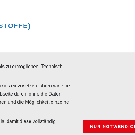
STOFFE)
is zu ermöglichen. Technisch
kies einzusetzen führen wir eine
bseite durch, ohne die Daten
nen und die Möglichkeit einzelne
s
Impressum
Kooperationen
Sitemap
Widerrufsrecht für Verbraucher
Date
is, damit diese vollständig
NUR NOTWENDIG
 - Hauptstraße 32 - 69198 Schriesheim -
+49 (0)6220-32793-0
-
inf