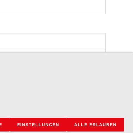
Anrufen
nschutzerklärung
E
EINSTELLUNGEN
ALLE ERLAUBEN
o@tappeser.de