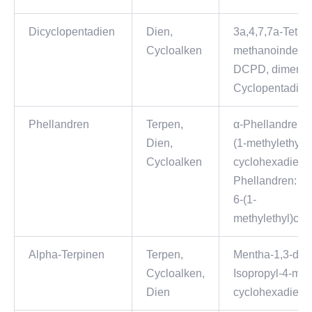
Dicyclopentadien
Dien,
3a,4,7,7a-Tetra
Cycloalken
methanoinden,
DCPD, dimeres
Cyclopentadien
Phellandren
Terpen,
α-Phellandren: 
Dien,
(1-methylethyl)-
Cycloalken
cyclohexadien, 
Phellandren: 3-
6-(1-
methylethyl)cy
Alpha-Terpinen
Terpen,
Mentha-1,3-dien
Cycloalken,
Isopropyl-4-meth
Dien
cyclohexadien