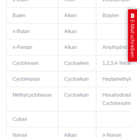
Buten
Alken
Butylen
E-Mail schreiben
n-Butan
Alkan
n-Pentan
Alkan
Amylhydrid
Cyclohexen
Cycloalken
1,2,3,4-Tetrahy
Cycloheptan
Cycloalkan
Heptamethylen
Methylcyclohexan
Cycloalkan
Hexahydrotoluo
Cyclohexylmet
Cuban
Nonan
Alkan
n-Nonan