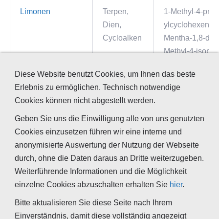
Limonen
Terpen,
1-Methyl-4-prop
Dien,
ylcyclohexen, C
Cycloalken
Mentha-1,8-dien
Methyl-4-isopro
cyclohexen, 1-M
Diese Website benutzt Cookies, um Ihnen das beste
methylethenyl)
Erlebnis zu ermöglichen. Technisch notwendige
4-Isopropenyl-1
Cookies können nicht abgestellt werden.
methylcylohexe
Dipenten, Kauts
Geben Sie uns die Einwilligung alle von uns genutzten
Cinen, Cajeput
Cookies einzusetzen führen wir eine interne und
anonymisierte Auswertung der Nutzung der Webseite
Undecan
Alkan
Undekan, n-Und
durch, ohne die Daten daraus an Dritte weiterzugeben.
Undekan, Hend
Weiterführende Informationen und die Möglichkeit
einzelne Cookies abzuschalten erhalten Sie
hier
.
Polyethylen
Alkan
Polyethen, PE
Bitte aktualisieren Sie diese Seite nach Ihrem
Einverständnis, damit diese vollständig angezeigt