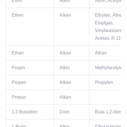
Ethin
Alkin
Äthin, Acetylen,
Ethen
Alken
Ethylen, Äthen,
Elaylgas,
Vinylwasserstoff
Acetan, R 1150
Ethan
Alkan
Äthan
Propin
Alkin
Methylacetylen,
Propen
Alken
Propylen
Propan
Alkan
1,2-Butadien
Dien
Buta-1,2-dien, 
1-Butin
Alkin
Ethylacetylen