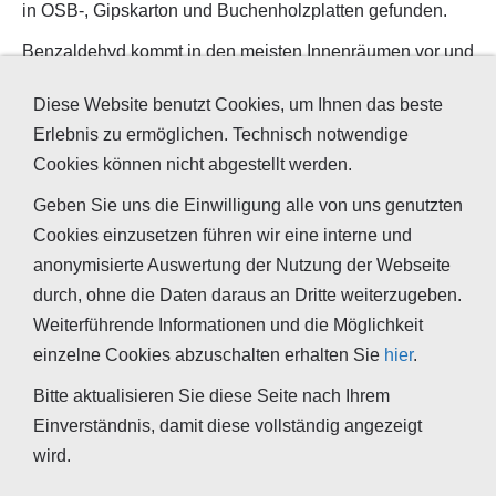
in OSB-, Gipskarton und Buchenholzplatten gefunden.
Benzaldehyd kommt in den meisten Innenräumen vor und
hat eine niedrige Geruchsschwelle.
Diese Website benutzt Cookies, um Ihnen das beste
Erlebnis zu ermöglichen. Technisch notwendige
Summenformel
Alternative
Cookies können nicht abgestellt werden.
Bezeichnungen
Geben Sie uns die Einwilligung alle von uns genutzten
C₇H₆O
- Benzencarbaldehyd
Cookies einzusetzen führen wir eine interne und
- Phenylmethanal
anonymisierte Auswertung der Nutzung der Webseite
- künstliches
durch, ohne die Daten daraus an Dritte weiterzugeben.
Bittermandelöl
Weiterführende Informationen und die Möglichkeit
einzelne Cookies abzuschalten erhalten Sie
hier
.
- Benzolcarbaldehyd
Bitte aktualisieren Sie diese Seite nach Ihrem
Einverständnis, damit diese vollständig angezeigt
wird.