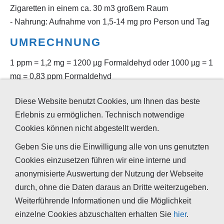
Zigaretten in einem ca. 30 m3 großem Raum
- Nahrung: Aufnahme von 1,5-14 mg pro Person und Tag
UMRECHNUNG
1 ppm = 1,2 mg = 1200 µg Formaldehyd oder 1000 µg = 1
mg = 0,83 ppm Formaldehyd
Diese Website benutzt Cookies, um Ihnen das beste
Summenformel
Alternative
Erlebnis zu ermöglichen. Technisch notwendige
Bezeichnungen
Cookies können nicht abgestellt werden.
CH₂O
- Methanal
Geben Sie uns die Einwilligung alle von uns genutzten
- Methylaldehyd
Cookies einzusetzen führen wir eine interne und
- Oxomethan
anonymisierte Auswertung der Nutzung der Webseite
- Ameisenaldehyd
durch, ohne die Daten daraus an Dritte weiterzugeben.
- Formylhydrat
Weiterführende Informationen und die Möglichkeit
einzelne Cookies abzuschalten erhalten Sie
hier
.
- Formol