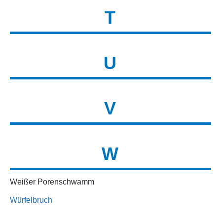
T
U
V
W
Weißer Porenschwamm
Würfelbruch