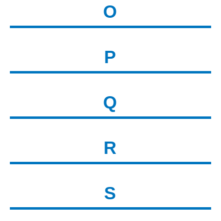
O
P
Q
R
S