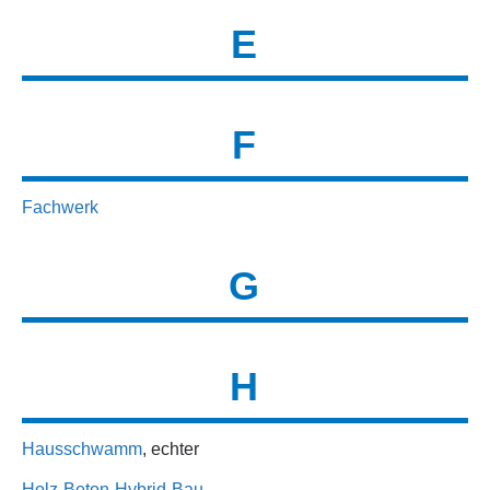
E
F
Fachwerk
G
H
Hausschwamm
, echter
Holz-Beton-Hybrid-Bau