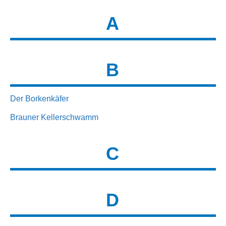
A
B
Der Borkenkäfer
Brauner Kellerschwamm
C
D