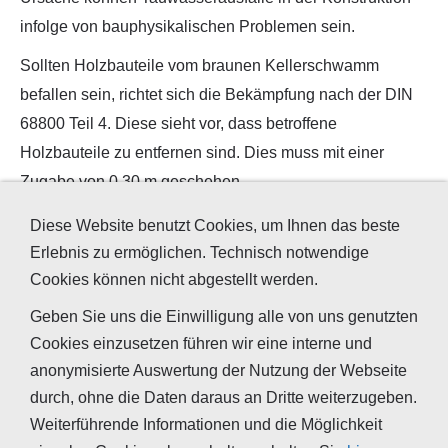
infolge von bauphysikalischen Problemen sein.
Sollten Holzbauteile vom braunen Kellerschwamm
befallen sein, richtet sich die Bekämpfung nach der DIN
68800 Teil 4. Diese sieht vor, dass betroffene
Holzbauteile zu entfernen sind. Dies muss mit einer
Zugabe von 0,30 m geschehen.
Die wichtigste Maßnahme, um einem Befall mit dem
Diese Website benutzt Cookies, um Ihnen das beste
braunen Kellerschwamm vorzubeugen ist es, alle
Erlebnis zu ermöglichen. Technisch notwendige
Holzbauteile eines Gebäudes dauerhaft vor Nässe zu
Cookies können nicht abgestellt werden.
schützen. Auch verdeckte Bereiche sollten deshalb nach
Geben Sie uns die Einwilligung alle von uns genutzten
Möglichkeit regelmäßig kontrolliert werden.
Cookies einzusetzen führen wir eine interne und
anonymisierte Auswertung der Nutzung der Webseite
durch, ohne die Daten daraus an Dritte weiterzugeben.
Weiterführende Informationen und die Möglichkeit