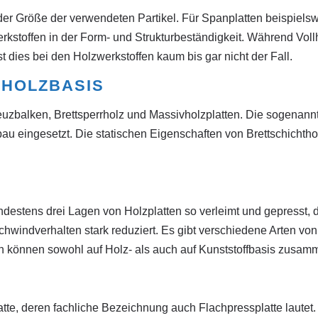
 der Größe der verwendeten Partikel. Für Spanplatten beispiels
zwerkstoffen in der Form- und Strukturbeständigkeit. Während Voll
t dies bei den Holzwerkstoffen kaum bis gar nicht der Fall.
LHOLZBASIS
euzbalken, Brettsperrholz und Massivholzplatten. Die sogenannt
au eingesetzt. Die statischen Eigenschaften von Brettschichth
ndestens drei Lagen von Holzplatten so verleimt und gepresst, 
chwindverhalten stark reduziert. Es gibt verschiedene Arten vo
en können sowohl auf Holz- als auch auf Kunststoffbasis zusam
te, deren fachliche Bezeichnung auch Flachpressplatte lautet.