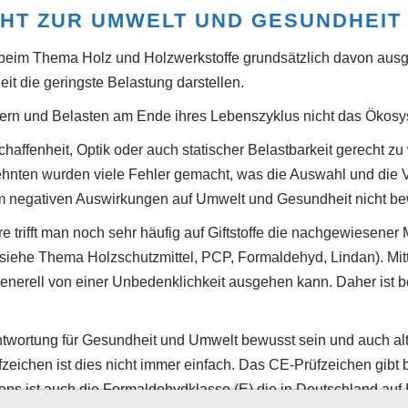
HT ZUR UMWELT UND GESUNDHEIT
beim Thema Holz und Holzwerkstoffe grundsätzlich davon ausg
t die geringste Belastung darstellen.
ern und Belasten am Ende ihres Lebenszyklus nicht das Ökosy
fenheit, Optik oder auch statischer Belastbarkeit gerecht zu we
rzehnten wurden viele Fehler gemacht, was die Auswahl und die 
enorm negativen Auswirkungen auf Umwelt und Gesundheit nicht be
 trifft man noch sehr häufig auf Giftstoffe die nachgewiesene
siehe Thema Holzschutzmittel, PCP, Formaldehyd, Lindan). Mitt
generell von einer Unbedenklichkeit ausgehen kann. Daher ist b
ntwortung für Gesundheit und Umwelt bewusst sein und auch alte
fzeichen ist dies nicht immer einfach. Das CE-Prüfzeichen gibt
hens ist auch die Formaldehydklasse (E) die in Deutschland au