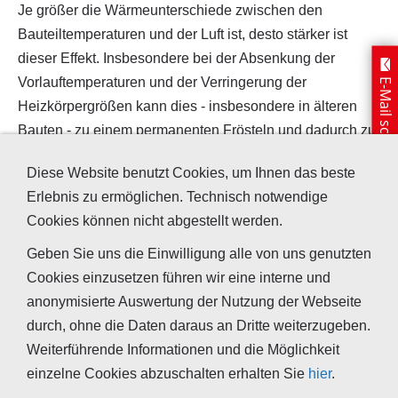
Je größer die Wärmeunterschiede zwischen den
Bauteiltemperaturen und der Luft ist, desto stärker ist
dieser Effekt. Insbesondere bei der Absenkung der
Vorlauftemperaturen und der Verringerung der
E-Mail schreiben
Heizkörpergrößen kann dies - insbesondere in älteren
Bauten - zu einem permanenten Frösteln und dadurch zu
einer unverhältnismäßig hohen Beheizung der Raumluft
Diese Website benutzt Cookies, um Ihnen das beste
führen, was das Problem nochmals verstärkt.
Erlebnis zu ermöglichen. Technisch notwendige
Auch die Feuchte der Luft spielt eine große Rolle. Je
Cookies können nicht abgestellt werden.
mehr Wasserdampf in ihr gelöst ist, desto besser ist ihre
Geben Sie uns die Einwilligung alle von uns genutzten
Wärmeleitung. Die bedeutet auch, dass der Heizbedarf
Cookies einzusetzen führen wir eine interne und
bei zunehmender Luftfeuchte ansteigt, um dem
anonymisierte Auswertung der Nutzung der Webseite
Wärmeabfluss vom Körper entgegenzuwirken.
durch, ohne die Daten daraus an Dritte weiterzugeben.
Mittels der Luftströmungsmessung und der Messung der
Weiterführende Informationen und die Möglichkeit
Oberflächentemperaturen mit der Wärmebildkamera oder
einzelne Cookies abzuschalten erhalten Sie
hier
.
Infrarotsensoren ermitteln wir die Ursache und beraten