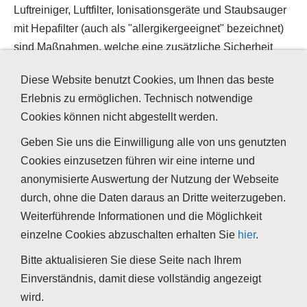
Luftreiniger, Luftfilter, Ionisationsgeräte und Staubsauger
mit Hepafilter (auch als "allergikergeeignet" bezeichnet)
sind Maßnahmen, welche eine zusätzliche Sicherheit
schaffen.
Diese Website benutzt Cookies, um Ihnen das beste
Eine weitere Möglichkeit unerwünschten Keimen die
Erlebnis zu ermöglichen. Technisch notwendige
Grundlage zu entziehen ist der Einsatz von "guten"
Cookies können nicht abgestellt werden.
Bakterien. Effektive Mikroorganismen und die Produkte
Geben Sie uns die Einwilligung alle von uns genutzten
von Kanne können eine gute vorbeugende Maßnahme
Cookies einzusetzen führen wir eine interne und
sein,
anonymisierte Auswertung der Nutzung der Webseite
Das Angebot an Geräten und Möglichkeiten ist extrem
durch, ohne die Daten daraus an Dritte weiterzugeben.
vielfältig und oftmals wird mehr versprochen, als diese im
Weiterführende Informationen und die Möglichkeit
Alltag wirklich leisten können. Gerne beraten wir Sie und
einzelne Cookies abzuschalten erhalten Sie
hier
.
nennen Ihnen die optimale Lösung für Ihre speziellen
Bitte aktualisieren Sie diese Seite nach Ihrem
Bedürfnisse.
Einverständnis, damit diese vollständig angezeigt
wird.