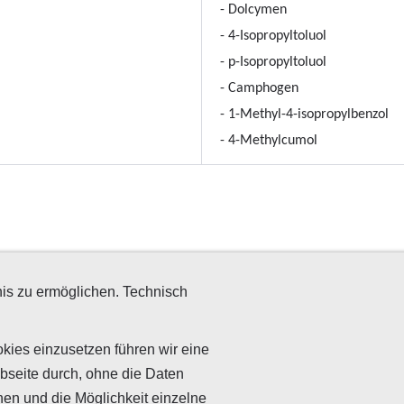
- Dolcymen
- 4-Isopropyltoluol
- p-Isopropyltoluol
- Camphogen
- 1-Methyl-4-isopropylbenzol
- 4-Methylcumol
is zu ermöglichen. Technisch
s
Impressum
Kooperationen
Sitemap
Widerrufsrecht für Verbraucher
Date
 - Hauptstraße 32 - 69198 Schriesheim -
+49 (0)6220-32793-0
-
inf
kies einzusetzen führen wir eine
bseite durch, ohne die Daten
nen und die Möglichkeit einzelne