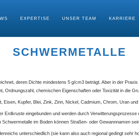
EWS
EXPERTISE
UNSER TEAM
KARRIERE
SCHWERMETALLE
eichnet, deren Dichte mindestens 5 g/cm
3
beträgt. Aber in der Praxis
t, Ordnungszahl, chemischen Eigenschaften oder Toxizität in die Gr
Eisen, Kupfer, Blei, Zink, Zinn, Nickel, Cadmium, Chrom, Uran und
r Erdkruste eingebunden und werden durch Verwitterungsprozesse und
h Schwermetalle im Boden können Straßen- oder Gewannnamen sein, 
reichs unterschiedlich (sie kann also auch regional gedingt sehr hoch 