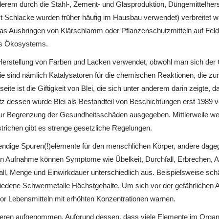
erem durch die Stahl-, Zement- und Glasproduktion, Düngemittelhers
t Schlacke wurden früher häufig im Hausbau verwendet) verbreitet
das Ausbringen von Klärschlamm oder Pflanzenschutzmitteln auf Felder
des Ökosystems.
 Herstellung von Farben und Lacken verwendet, obwohl man sich der G
 Sie sind nämlich Katalysatoren für die chemischen Reaktionen, die 
te ist die Giftigkeit von Blei, die sich unter anderem darin zeigte, d
z dessen wurde Blei als Bestandteil von Beschichtungen erst 1989 vol
 zur Begrenzung der Gesundheitsschäden ausgegeben. Mittlerweile we
trichen gibt es strenge gesetzliche Regelungen.
endige Spuren(!)elemente für den menschlichen Körper, andere dage
Aufnahme können Symptome wie Übelkeit, Durchfall, Erbrechen, Appe
ll, Menge und Einwirkdauer unterschiedlich aus. Beispielsweise schä
hiedene Schwermetalle Höchstgehalte. Um sich vor der gefährlichen 
 vor Lebensmitteln mit erhöhten Konzentrationen warnen.
Tieren aufgenommen. Aufgrund dessen, dass viele Elemente im Organ