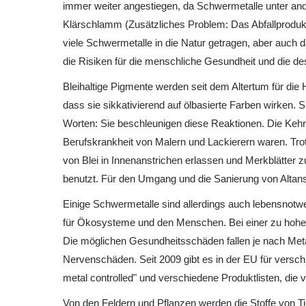
immer weiter angestiegen, da Schwermetalle unter and
Klärschlamm (Zusätzliches Problem: Das Abfallproduk
viele Schwermetalle in die Natur getragen, aber auch 
die Risiken für die menschliche Gesundheit und die 
Bleihaltige Pigmente werden seit dem Altertum für die
dass sie sikkativierend auf ölbasierte Farben wirken.
Worten: Sie beschleunigen diese Reaktionen. Die Kehrsei
Berufskrankheit von Malern und Lackierern waren. Trot
von Blei in Innenanstrichen erlassen und Merkblätter
benutzt. Für den Umgang und die Sanierung von Altans
Einige Schwermetalle sind allerdings auch lebensnotw
für Ökosysteme und den Menschen. Bei einer zu hohen 
Die möglichen Gesundheitsschäden fallen je nach Meta
Nervenschäden. Seit 2009 gibt es in der EU für versc
metal controlled" und verschiedene Produktlisten, die
Von den Feldern und Pflanzen werden die Stoffe von 