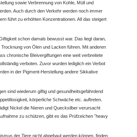
tellung sowie Verbrennung von Kohle, Müll und
 werden. Auch durch den Verkehr werden noch immer
n führt zu erhöhten Konzentrationen. All das steigert
iftigkeit schon damals bewusst war. Das liegt daran,
zur Trocknung von Ölen und Lacken führen. Mit anderen
ass chronische Bleivergiftungen eine weit verbreitete
lständig verboten. Zuvor wurden lediglich ein Verbot
rden in der Pigment-Herstellung andere Sikkative
gen sind wiederum giftig und gesundheitsgefährdend
titlosigkeit, körperliche Schwäche etc. auftreten.
digt Nickel die Nieren und Quecksilber verursacht
Aufnahme zu schützen, gibt es das Prüfzeichen "heavy
ismus der Tiere nicht abgebaut werden können, finden