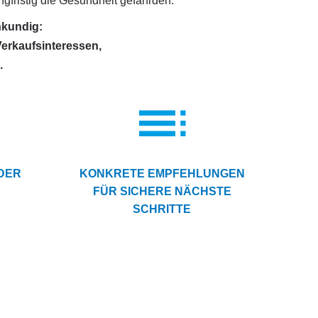
gfristig die Gesundheit gefährden.
hkundig:
Verkaufsinteressen,
.
DER
KONKRETE EMPFEHLUNGEN
FÜR SICHERE NÄCHSTE
SCHRITTE