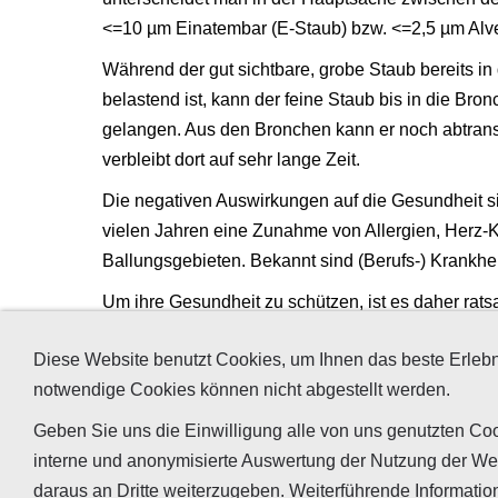
<=10 µm Einatembar (E-Staub) bzw. <=2,5 µm Alve
Während der gut sichtbare, grobe Staub bereits in 
belastend ist, kann der feine Staub bis in die Bro
gelangen. Aus den Bronchen kann er noch abtransp
verbleibt dort auf sehr lange Zeit.
Die negativen Auswirkungen auf die Gesundheit sin
vielen Jahren eine Zunahme von Allergien, Herz
Ballungsgebieten. Bekannt sind (Berufs-) Krankhei
Um ihre Gesundheit zu schützen, ist es daher rat
die Luft und verschiedene Materialen auf A- un
Diese Website benutzt Cookies, um Ihnen das beste Erlebn
können oder diese gezielt reduzieren können, bspw.
notwendige Cookies können nicht abgestellt werden.
Zusätzliche Informationen zur Thematik finden Sie
Geben Sie uns die Einwilligung alle von uns genutzten Coo
interne und anonymisierte Auswertung der Nutzung der We
daraus an Dritte weiterzugeben. Weiterführende Informatio