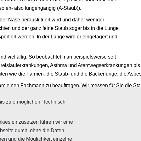
olen- also lungengängig (A-Staub)).
der Nase herausfiltriert wird und daher weniger
nchien und der ganz feine Staub sogar bis in die Lunge
ortiert werden. In der Lunge wird er eingelagert und
d vielfältig. So beobachtet man beispielsweise seit
-Kreislauferkrankungen, Asthma und Atemwegserkrankungen bis
ten wie die Farmer-, die Staub- und die Bäckerlunge, die Asbe
sam einen Fachmann zu beauftragen. Wir messen für Sie die Sta
d E-Staub sowie dessen Zusammensetzung. Zudem geben wir Rats
is zu ermöglichen. Technisch
 mit Raumluftfiltern oder Ionisationsgeräten.
 auf unserer Webseite im Lexikon.
kies einzusetzen führen wir eine
bseite durch, ohne die Daten
nen und die Möglichkeit einzelne