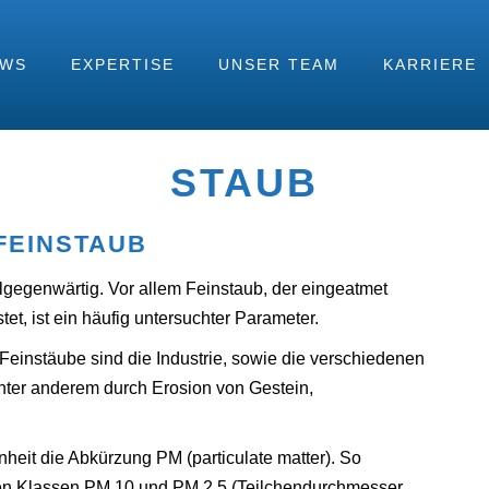
EWS
EXPERTISE
UNSER TEAM
KARRIERE
STAUB
FEINSTAUB
llgegenwärtig. Vor allem Feinstaub, der eingeatmet
t, ist ein häufig untersuchter Parameter.
einstäube sind die Industrie, sowie die verschiedenen
unter anderem durch Erosion von Gestein,
heit die Abkürzung PM (particulate matter). So
en Klassen PM 10 und PM 2,5 (Teilchendurchmesser