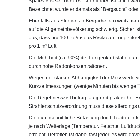
Spätestens seit dem 16. Jahrhundert ist, auch we
Bezeichnet wurde er damals als "Bergsucht" oder
Ebenfalls aus Studien an Bergarbeitern weiß man,
auf die Allgemeinbevölkerung schwierig. Sicher is
aus, dass pro 100 Bq/m³ das Risiko an Lungenkre
pro 1 m³ Luft.
Die Mehrheit (ca. 90%) der Lungenkrebsfälle dur
durch hohe Radonkonzentrationen.
Wegen der starken Abhängigkeit der Messwerte v
Kurzzeitmessungen (wenige Minuten bis wenige Ta
Die Regelmesszeit beträgt aufgrund praktischer E
Strahlenschutzverordnung muss diese allerdings ü
Die durchschnittliche Belastung durch Radon in In
je nach Wetterlage (Temperatur, Feuchte, Luftdru
erreicht. Betroffen ist dabei fast jeder, es wird