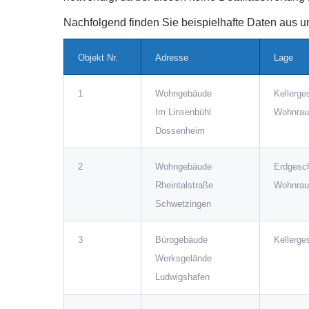
Nachfolgend finden Sie beispielhafte Daten aus u
Objekt Nr.
Adresse
Lage
1
Wohngebäude
Kellerge
Im Linsenbühl
Wohnra
Dossenheim
2
Wohngebäude
Erdgesc
Rheintalstraße
Wohnra
Schwetzingen
3
Bürogebäude
Kellerge
Werksgelände
Ludwigshafen