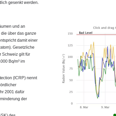
lich gesenkt werden.
räumen und an
r die über das ganze
ntspricht damit einer
atom). Gesetzliche
 Schweiz gilt für
1000 Bq/m³ im
tection (ICRP) nennt
ördlicher
hr 2001 dafür
minderung der
SSK) des