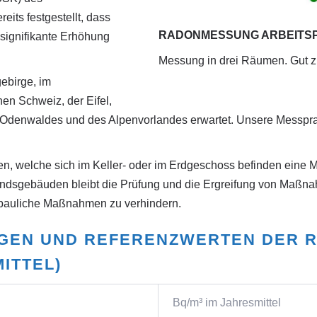
its festgestellt, dass
RADONMESSUNG ARBEITS
 signifikante Erhöhung
Messung in drei Räumen. Gut zu 
ebirge, im
en Schweiz, der Eifel,
s Odenwaldes und des Alpenvorlandes erwartet. Unsere Messprax
en, welche sich im Keller- oder im Erdgeschoss befinden eine M
andsgebäuden bleibt die Prüfung und die Ergreifung von Maßnah
 bauliche Maßnahmen zu verhindern.
NGEN UND REFERENZWERTEN DER 
ITTEL)
Bq/m³ im Jahresmittel