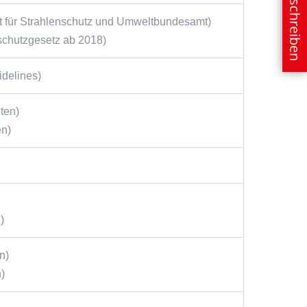
E-Mail schreiben
 für Strahlenschutz und Umweltbundesamt)
schutzgesetz ab 2018)
idelines)
ten)
en)
)
n)
)