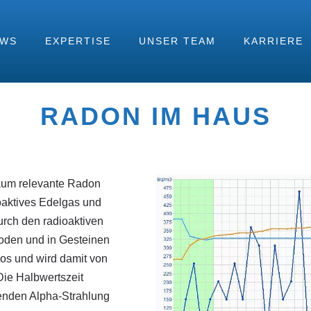
EWS
EXPERTISE
UNSER TEAM
KARRIERE
RADON IM HAUS
raum relevante Radon
oaktives Edelgas und
rch den radioaktiven
Boden und in Gesteinen
los und wird damit von
ie Halbwertszeit
senden Alpha-Strahlung