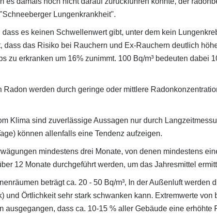
nn es damals noch nicht darauf zurückführen konnte, der radon
 "Schneeberger Lungenkrankheit".
 dass es keinen Schwellenwert gibt, unter dem kein Lungenkrebs
t, dass das Risiko bei Rauchern und Ex-Rauchern deutlich höhe
bs zu erkranken um 16% zunimmt. 100 Bq/m³ bedeuten dabei 10
ch Radon werden durch geringe oder mittlere Radonkonzentrati
om Klima sind zuverlässige Aussagen nur durch Langzeitmes
ge) können allenfalls eine Tendenz aufzeigen.
rwägungen mindestens drei Monate, von denen mindestens einer 
ber 12 Monate durchgeführt werden, um das Jahresmittel ermit
nenräumen beträgt ca. 20 - 50 Bq/m³, In der Außenluft werden d
ck) und Örtlichkeit sehr stark schwanken kann. Extremwerte von
 davon ausgegangen, dass ca. 10-15 % aller Gebäude eine erhöht