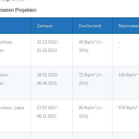
nseren Projekten
Zeitraum
Durchschnitt
Maximalwe
schoss,
22.12.2012 -
40 Bq/m³ (+/-
-
um
31.01.2013
31%)
hoss,
18.02.2015-
72 Bq/m³ (+/-
143 Bq/m³
um
06.05.2015
21%)
schoss, Labor
27.07.2017 -
96 Bq/m³ (+/-
578 Bq/m³
08.11.2017
11%)