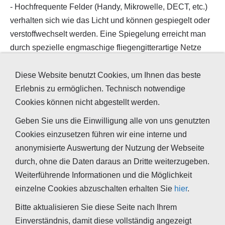
- Hochfrequente Felder (Handy, Mikrowelle, DECT, etc.)
verhalten sich wie das Licht und können gespiegelt oder
verstoffwechselt werden. Eine Spiegelung erreicht man
durch spezielle engmaschige fliegengitterartige Netze
oder spezielle Folien, Fliese, Metalle und Anstriche. Wie
die Radioaktivität können diese auch durch besonders
Diese Website benutzt Cookies, um Ihnen das beste
massive Bausubstanzen (z. B. massive Lehmsteine,
Erlebnis zu ermöglichen. Technisch notwendige
Spezialbeton) in Wärmeenergie umgewandelt werden.
Cookies können nicht abgestellt werden.
Gipsplatten und Lehmputze welche mit Graphit versetzt
Geben Sie uns die Einwilligung alle von uns genutzten
wurden können dies ebenfalls.
Cookies einzusetzen führen wir eine interne und
anonymisierte Auswertung der Nutzung der Webseite
Jede technische Maßnahme kann nach sorgfältiger
durch, ohne die Daten daraus an Dritte weiterzugeben.
Analyse nur gegen bekannte und messbare Felder
Weiterführende Informationen und die Möglichkeit
durchgeführt werden. Dies ist einer der Gründe, warum
einzelne Cookies abzuschalten erhalten Sie
hier
.
"Abschirmungen" gegen "
Erdstrahlen
" (welche nicht
Bitte aktualisieren Sie diese Seite nach Ihrem
messbar sind) keine Wirkung haben können.
Einverständnis, damit diese vollständig angezeigt