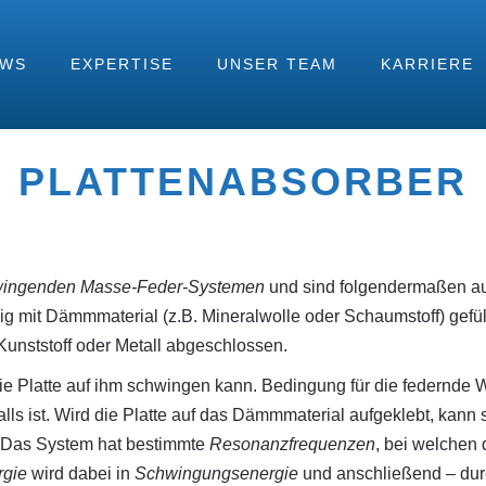
EWS
EXPERTISE
UNSER TEAM
KARRIERE
PLATTENABSORBER
hwingenden Masse-Feder-Systemen
und sind folgendermaßen auf
dig mit Dämmmaterial (z.B. Mineralwolle oder Schaumstoff) gefüll
Kunststoff oder Metall abgeschlossen.
die Platte auf ihm schwingen kann. Bedingung für die federnde 
alls ist. Wird die Platte auf das Dämmmaterial aufgeklebt, kann
 Das System hat bestimmte
Resonanzfrequenzen
, bei welchen
rgie
wird dabei in
Schwingungsenergie
und anschließend – dur