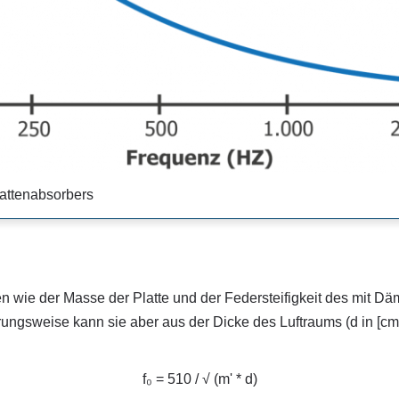
lattenabsorbers
en wie der Masse der Platte und der Federsteifigkeit des mit D
gsweise kann sie aber aus der Dicke des Luftraums (d in [cm
f₀ = 510 / √ (m' * d)