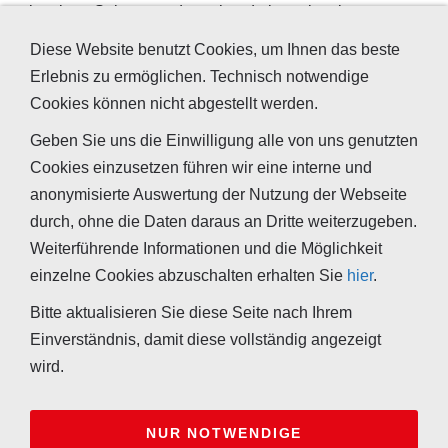
einzelnen Substanz oder anhand einer einzelnen
Strahlenbelastung ein Krankheitsgeschehen festmachen.
Diese Website benutzt Cookies, um Ihnen das beste
Auch die Psyche ist ein nicht zu unterschätzender Faktor.
Erlebnis zu ermöglichen. Technisch notwendige
Wir sehen unsere Aufgabe in der Hauptsache darin, das
Cookies können nicht abgestellt werden.
"Fass" zu leeren, dem Körper hierdurch die Möglichkeit
Geben Sie uns die Einwilligung alle von uns genutzten
zur Regeneration zu geben oder auch eine
Cookies einzusetzen führen wir eine interne und
Therapieresistenz zu beenden. Die Baubiologische
anonymisierte Auswertung der Nutzung der Webseite
Beratung ersetzt nicht den Gang zum Arzt oder
durch, ohne die Daten daraus an Dritte weiterzugeben.
Heilpraktiker, sie kann aber deren Arbeit deutlich
Weiterführende Informationen und die Möglichkeit
erleichtern und die notwendige Basis für den
einzelne Cookies abzuschalten erhalten Sie
hier
.
Heilungsweg sein.
Bitte aktualisieren Sie diese Seite nach Ihrem
Download
Einverständnis, damit diese vollständig angezeigt
wird.
NUR NOTWENDIGE