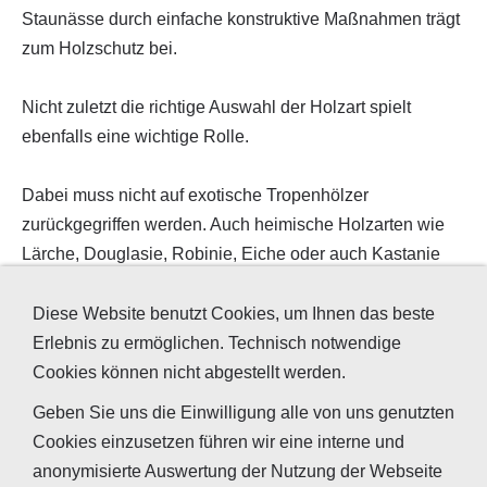
Staunässe durch einfache konstruktive Maßnahmen trägt
zum Holzschutz bei.
Nicht zuletzt die richtige Auswahl der Holzart spielt
ebenfalls eine wichtige Rolle.
Dabei muss nicht auf exotische Tropenhölzer
zurückgegriffen werden. Auch heimische Holzarten wie
Lärche, Douglasie, Robinie, Eiche oder auch Kastanie
besitzen eine natürliche Dauerhaftigkeit gegen
Holzschädlinge. Die Klassifizierung findet sich in der DIN
Diese Website benutzt Cookies, um Ihnen das beste
EN 350-2 sowie DIN 68800-1:2011-10.
Erlebnis zu ermöglichen. Technisch notwendige
Cookies können nicht abgestellt werden.
Bei Hölzern die bereits von Schädlingen befallen sind,
Geben Sie uns die Einwilligung alle von uns genutzten
sollte zunächst eine Prüfung durch uns erfolgen. Wir
Cookies einzusetzen führen wir eine interne und
können beurteilen, ob überhaupt noch ein aktueller Befall
anonymisierte Auswertung der Nutzung der Webseite