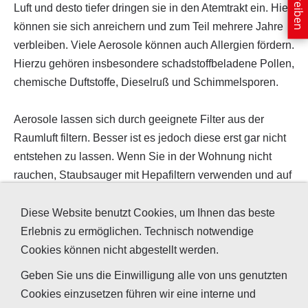
Luft und desto tiefer dringen sie in den Atemtrakt ein. Hier
können sie sich anreichern und zum Teil mehrere Jahre
verbleiben. Viele Aerosole können auch Allergien fördern.
Hierzu gehören insbesondere schadstoffbeladene Pollen,
chemische Duftstoffe, Dieselruß und Schimmelsporen.
Aerosole lassen sich durch geeignete Filter aus der
Raumluft filtern. Besser ist es jedoch diese erst gar nicht
entstehen zu lassen. Wenn Sie in der Wohnung nicht
rauchen, Staubsauger mit Hepafiltern verwenden und auf
die Verwendung von Sprühdosen verzichten, haben sie
schon sehr viel dazu beigetragen.
Diese Website benutzt Cookies, um Ihnen das beste
Erlebnis zu ermöglichen. Technisch notwendige
Bedenkliche Gase nehmen in unserer Umwelt immer
Cookies können nicht abgestellt werden.
mehr zu. Der Anteil von Kohlendioxid in der Atemluft
Geben Sie uns die Einwilligung alle von uns genutzten
steigt ständig, in geschlossenen Innenräumen erreicht er
Cookies einzusetzen führen wir eine interne und
aufgrund der heutigen nahezu gasdichten Bauweise