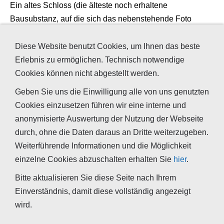
Ein altes Schloss (die älteste noch erhaltene
Bausubstanz, auf die sich das nebenstehende Foto
bezieht, stammt aus dem 13. Jahrhundert) kann sich den
modernen Anforderungen nicht so einfach anpassen.
Diese Website benutzt Cookies, um Ihnen das beste
Fliesen auf ungeschütztem und naturfeuchtem
Erlebnis zu ermöglichen. Technisch notwendige
Buntsandsteinmauerwerk und luftdichte Fenster in einer
Cookies können nicht abgestellt werden.
Toilette sind eine Garantie für Bauschäden und
Geben Sie uns die Einwilligung alle von uns genutzten
Schimmelbildung, wenn nicht zusätzliche Maßnahmen
Cookies einzusetzen führen wir eine interne und
getroffen werden, die dies vermeiden. In diesem Fall war
anonymisierte Auswertung der Nutzung der Webseite
zusätzlich die Heizung an einer entfernten Innenwand
durch, ohne die Daten daraus an Dritte weiterzugeben.
montiert. Auch an die Probleme, welche durch die
Weiterführende Informationen und die Möglichkeit
Sommerkondensation entstehen, bei der feuchtwarme
einzelne Cookies abzuschalten erhalten Sie
hier
.
Außenluft auf die kalte Wand trifft und dort
Bitte aktualisieren Sie diese Seite nach Ihrem
auskondensiert, hatte niemand gedacht.
Einverständnis, damit diese vollständig angezeigt
wird.