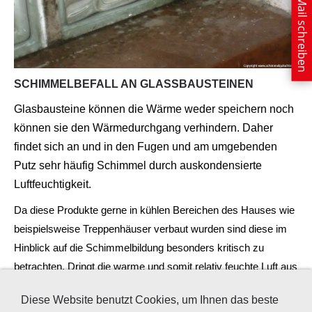
E-Mail schreiben
SCHIMMELBEFALL AN GLASSBAUSTEINEN
Glasbausteine können die Wärme weder speichern noch
können sie den Wärmedurchgang verhindern. Daher
findet sich an und in den Fugen und am umgebenden
Putz sehr häufig Schimmel durch auskondensierte
Luftfeuchtigkeit.
Da diese Produkte gerne in kühlen Bereichen des Hauses wie
beispielsweise Treppenhäuser verbaut wurden sind diese im
Hinblick auf die Schimmelbildung besonders kritisch zu
betrachten. Dringt die warme und somit relativ feuchte Luft aus
den Wohnräumen in diese Bereiche ein kommt es oft zu den
Diese Website benutzt Cookies, um Ihnen das beste
typischen Schadensbildern, wie auf dem nebenstehenden