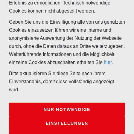
Erlebnis zu ermöglichen. Technisch notwendige
Foto.
Cookies können nicht abgestellt werden.
Die Gefahr eines Schimmelbefalls lässt sich durch eine
Geben Sie uns die Einwilligung alle von uns genutzten
regelmäßige und häufige Reduktion des abgelagerten Staubes
Cookies einzusetzen führen wir eine interne und
vor den Bausteinen verringern. Auf jeden Fall muss der
anonymisierte Auswertung der Nutzung der Webseite
Bereich während der Heizperiode gut durchlüftet werden und
durch, ohne die Daten daraus an Dritte weiterzugeben.
darf nicht über die Wohnräume geheizt werden.
Weiterführende Informationen und die Möglichkeit
Je ähnlicher die Außen- und die Innentemperaturen in diesem
einzelne Cookies abzuschalten erhalten Sie
hier
.
Bereich sind, desto geringer ist das Risiko der
Bitte aktualisieren Sie diese Seite nach Ihrem
Schimmelbildung.
Einverständnis, damit diese vollständig angezeigt
wird.
NUR NOTWENDIGE
Ihr Kontakt zu uns
Impressum
Kooperationen
Sitemap
EINSTELLUNGEN
Widerrufsrecht für Verbraucher
Datenschutzerklärung
Tappeser GmbH - Hauptstraße 32 - 69198 Schriesheim -
+49