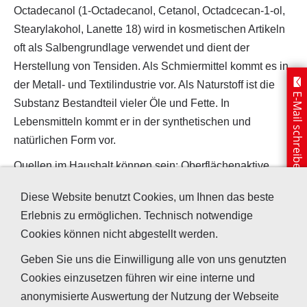
Octadecanol (1-Octadecanol, Cetanol, Octadcecan-1-ol,
Stearylakohol, Lanette 18) wird in kosmetischen Artikeln
oft als Salbengrundlage verwendet und dient der
Herstellung von Tensiden. Als Schmiermittel kommt es in
der Metall- und Textilindustrie vor. Als Naturstoff ist die
E-Mail schreiben
Substanz Bestandteil vieler Öle und Fette. In
Lebensmitteln kommt er in der synthetischen und
natürlichen Form vor.
Quellen im Haushalt können sein: Oberflächenaktive
Mittel, Gleit- und Schmiermittel, Emulsionen, Harze,
Diese Website benutzt Cookies, um Ihnen das beste
Salben, Antischaummittel (als Cetylalkohol).
Erlebnis zu ermöglichen. Technisch notwendige
Cookies können nicht abgestellt werden.
Summenformel
Alternative
Bezeichnungen
Geben Sie uns die Einwilligung alle von uns genutzten
Cookies einzusetzen führen wir eine interne und
C
₁₈H₃₈
O
- Cetanol
anonymisierte Auswertung der Nutzung der Webseite