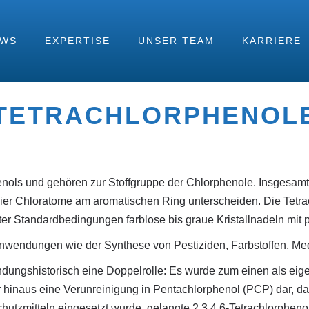
EWS
EXPERTISE
UNSER TEAM
KARRIERE
TETRACHLORPHENOL
enols und gehören zur Stoffgruppe der Chlorphenole. Insgesamt 
 vier Chloratome am aromatischen Ring unterscheiden. Die Tetra
ter Standardbedingungen farblose bis graue Kristallnadeln mit
 Anwendungen wie der Synthese von Pestiziden, Farbstoffen, Me
dungshistorisch eine Doppelrolle: Es wurde zum einen als eigen
er hinaus eine Verunreinigung in Pentachlorphenol (PCP) dar, 
chutzmitteln eingesetzt wurde, gelangte 2,3,4,6-Tetrachlorphen