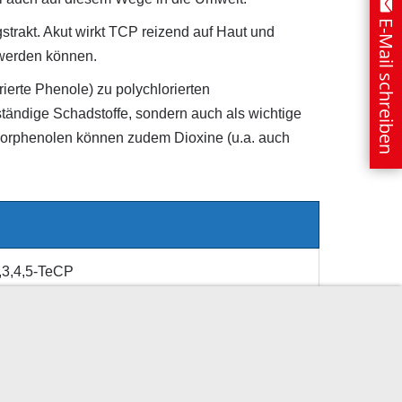
E-Mail schreiben
trakt. Akut wirkt TCP reizend auf Haut und
 werden können.
ierte Phenole) zu polychlorierten
tändige Schadstoffe, sondern auch als wichtige
hlorphenolen können zudem Dioxine (u.a. auch
2,3,4,5-TeCP
2,3,4,6-TeCP / Dowicide 6
2,3,5,6-TeCP