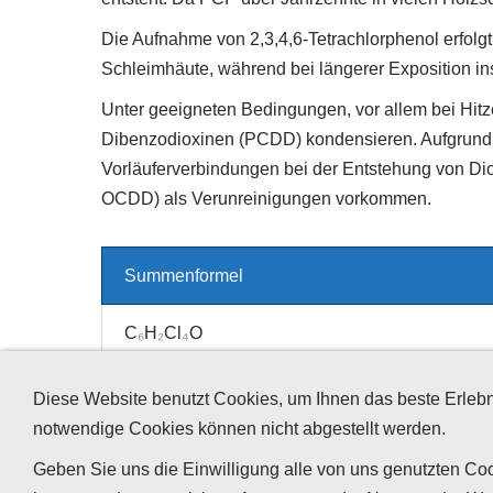
Die Aufnahme von 2,3,4,6-Tetrachlorphenol erfolg
Schleimhäute, während bei längerer Exposition 
Unter geeigneten Bedingungen, vor allem bei Hitz
Dibenzodioxinen (PCDD) kondensieren. Aufgrund di
Vorläuferverbindungen bei der Entstehung von Dio
OCDD) als Verunreinigungen vorkommen.
Summenformel
C
₆
H
₂
Cl
₄
O
Diese Website benutzt Cookies, um Ihnen das beste Erlebn
notwendige Cookies können nicht abgestellt werden.
Geben Sie uns die Einwilligung alle von uns genutzten Coo