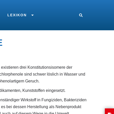
LEXIKON
E
existieren drei Konstitutionsisomere der
chlorphenole sind schwer löslich in Wasser und
 phenolartigem Geruch.
dikamenten, Kunststoffen eingesetzt.
ständiger Wirkstoff in Fungiziden, Bakteriziden
da es bei dessen Herstellung als Nebenprodukt
ol auch auf diesem Wege in die Umwelt.