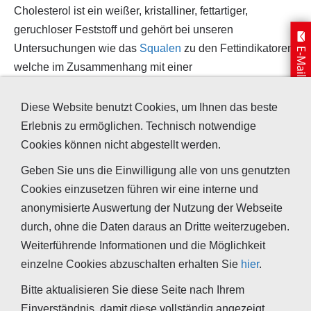
Cholesterol ist ein weißer, kristalliner, fettartiger,
geruchloser Feststoff und gehört bei unseren
Untersuchungen wie das
Squalen
zu den Fettindikatoren,
E-Mail schreiben
welche im Zusammenhang mit einer
Fogginguntersuchung auf Rückstände durch die
Zubereitung von Essen, also auf das Nutzerverhalten,
Diese Website benutzt Cookies, um Ihnen das beste
zurückzuführen sind.
Erlebnis zu ermöglichen. Technisch notwendige
Cookies können nicht abgestellt werden.
Geben Sie uns die Einwilligung alle von uns genutzten
Summenformel
Alternative
Cookies einzusetzen führen wir eine interne und
Bezeichnungen
anonymisierte Auswertung der Nutzung der Webseite
durch, ohne die Daten daraus an Dritte weiterzugeben.
C₂₇H
₄₆O
- Cholesterin
Weiterführende Informationen und die Möglichkeit
- Cholest-5-en-3β-ol
einzelne Cookies abzuschalten erhalten Sie
hier
.
- 5-Cholesten-3β-ol
Bitte aktualisieren Sie diese Seite nach Ihrem
Einverständnis, damit diese vollständig angezeigt