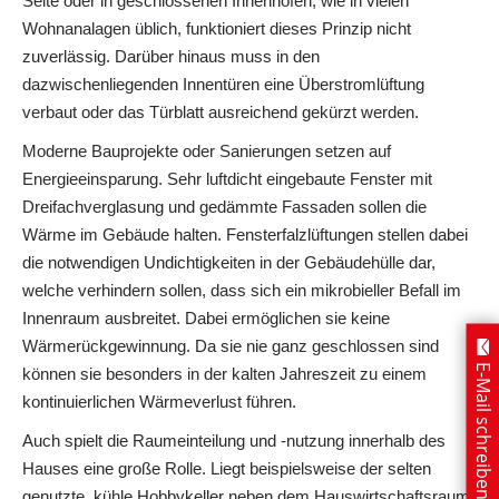
Seite oder in geschlossenen Innenhöfen, wie in vielen
Wohnanalagen üblich, funktioniert dieses Prinzip nicht
zuverlässig. Darüber hinaus muss in den
dazwischenliegenden Innentüren eine Überstromlüftung
verbaut oder das Türblatt ausreichend gekürzt werden.
Moderne Bauprojekte oder Sanierungen setzen auf
Energieeinsparung. Sehr luftdicht eingebaute Fenster mit
Dreifachverglasung und gedämmte Fassaden sollen die
Wärme im Gebäude halten. Fensterfalzlüftungen stellen dabei
die notwendigen Undichtigkeiten in der Gebäudehülle dar,
welche verhindern sollen, dass sich ein mikrobieller Befall im
Innenraum ausbreitet. Dabei ermöglichen sie keine
Wärmerückgewinnung. Da sie nie ganz geschlossen sind
E-Mail schreiben
können sie besonders in der kalten Jahreszeit zu einem
kontinuierlichen Wärmeverlust führen.
Auch spielt die Raumeinteilung und -nutzung innerhalb des
Hauses eine große Rolle. Liegt beispielsweise der selten
genutzte, kühle Hobbykeller neben dem Hauswirtschaftsraum