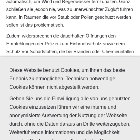
automatisch, um Wind und Regenwasser fernzuhalten. Ganz
schließen sie jedoch nie, was zu unerwünschter Zugluft führen
kann. In Räumen die vor Staub oder Pollen geschützt werden
sollen ist das problematisch.
Zudem widersprechen die dauerhaften Öffnungen den
Empfehlungen der Polizei zum Einbruchschutz sowie dem
Schutz vor Schadstoffen, die bei Bränden oder Chemieunfällen
entstehen, sowie an viel befahrenen Strecken auch dem
Schutz vor Autoabgasen, zu denen auch Kohlenstoffmonoxid,
Diese Website benutzt Cookies, um Ihnen das beste
Kohlenstoffdioxid und Feinstaub gehört, welche sich hierdurch
Erlebnis zu ermöglichen. Technisch notwendige
in Stoßzeiten in der Wohnraumluft sehr stark anreichern
Cookies können nicht abgestellt werden.
können.
Geben Sie uns die Einwilligung alle von uns genutzten
Da der Nutzer auf das Verhalten und die Leistung der Anlage
Cookies einzusetzen führen wir eine interne und
keinen unmittelbaren Einfluss nehmen kann, diese oftmals
anonymisierte Auswertung der Nutzung der Webseite
aufgrund von Lärm- und Zugluftbelästigungen oder dem
durch, ohne die Daten daraus an Dritte weiterzugeben.
Wunsch nach Energieeinsparung verschlossen werden, ist
Weiterführende Informationen und die Möglichkeit
deren Sinnhaftigkeit vor einem Einbau sorgfältig zu prüfen.