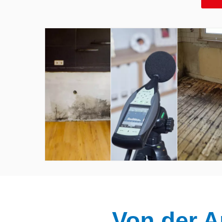
Schimmelbefall
durch
Schall
Wasserschäden,
Vibratione
Baumängel und
Brummt
Nutzerverhalten
Mehr erfa
Mehr erfahren
Von der A