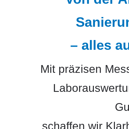
Sanieru
– alles a
Mit präzisen Me
Laborauswertu
Gu
schaffen wir Kla